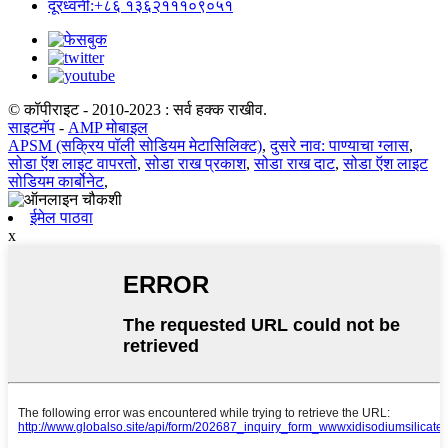
दूरध्वनी:+८६ १३६२१११०९०५१
© कॉपीराइट - 2010-2023 : सर्व हक्क राखीव.
साइटमॅप
-
AMP मोबाइल
APSM (सक्रिय पॉली सोडियम मेटासिलिक्ट)
,
दुसरे नाव: पाण्याचा ग्लास
,
सोडा ऍश लाइट वापरतो
,
सोडा राख प्रकाश
,
सोडा राख दाट
,
सोडा ऍश लाइट
सोडियम कार्बोनेट
,
ईमेल पाठवा
x