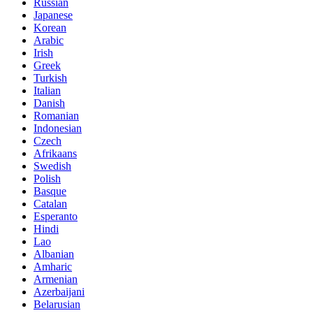
Russian
Japanese
Korean
Arabic
Irish
Greek
Turkish
Italian
Danish
Romanian
Indonesian
Czech
Afrikaans
Swedish
Polish
Basque
Catalan
Esperanto
Hindi
Lao
Albanian
Amharic
Armenian
Azerbaijani
Belarusian