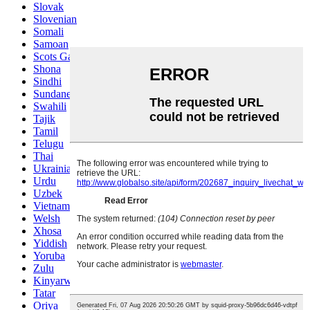
Slovak
Slovenian
Somali
Samoan
Scots Gaelic
Shona
Sindhi
Sundanese
Swahili
Tajik
Tamil
Telugu
Thai
Ukrainian
Urdu
Uzbek
Vietnamese
Welsh
Xhosa
Yiddish
Yoruba
Zulu
Kinyarwanda
Tatar
Oriya